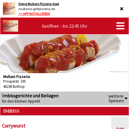
Deine Multani Pizzeria-App!
multanis-grillpizzeria.de
>> APP INSTALLIEREN
Geöffnet - bis 22:45 Uhr
Multani Pizzeria
Prosperstr. 195
46238 Bottrop
Imbissgerichte und Beilagen
weitere
Speisen
für den kleinen Appetit
IMBISS
Currywurst