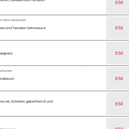
9.50
it Käse überbacken
9.50
ignons und Tomaten-Sahnesauce
9.50
mpignons
berbacken
9.50
Knoblauch
occoli, Schinken, gekochtem Ei und
9.50