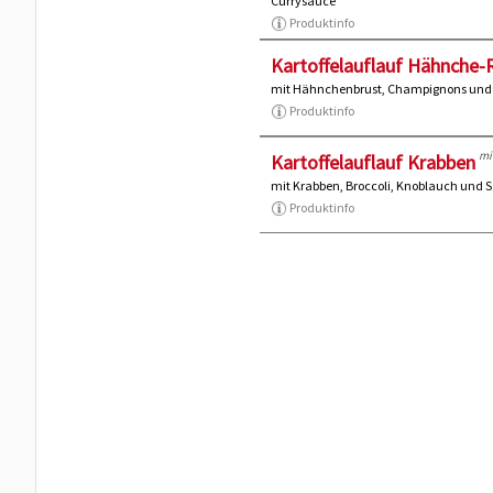
Currysauce
Produktinfo
Kartoffelauflauf Hähnche
mit Hähnchenbrust, Champignons un
Produktinfo
mi
Kartoffelauflauf Krabben
mit Krabben, Broccoli, Knoblauch und
Produktinfo