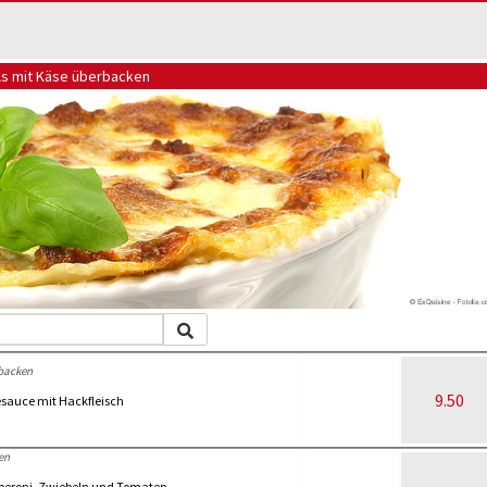
ils mit Käse überbacken
backen
9.50
sauce mit Hackfleisch
en
peroni, Zwiebeln und Tomaten-