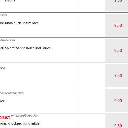
9.50
Sahnesauce
acken
ohl, Knoblauch und milder
9.50
 überbacken
oli, Spinat, Sahnesauce und Sauce
9.50
cken
7.50
t Käse überbacken
9.00
uce
mit Käse überbacken
brust
nons, Knoblauch und milder
9.50