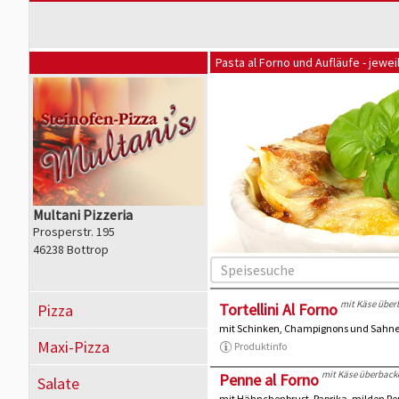
Pasta al Forno und Aufläufe - jewe
Multani Pizzeria
Prosperstr. 195
46238 Bottrop
mit Käse über
Tortellini Al Forno
Pizza
mit Schinken, Champignons und Sahne
Maxi-Pizza
Produktinfo
mit Käse überback
Penne al Forno
Salate
mit Hähnchenbrust, Paprika, milden Pe