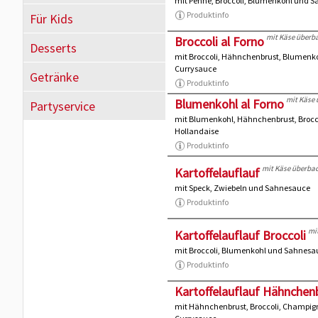
mit Penne, Broccoli, Blumenkohl und 
Produktinfo
Für Kids
mit Käse überb
Broccoli al Forno
Desserts
mit Broccoli, Hähnchenbrust, Blumenk
Currysauce
Getränke
Produktinfo
mit Käse
Blumenkohl al Forno
Partyservice
mit Blumenkohl, Hähnchenbrust, Brocc
Hollandaise
Produktinfo
mit Käse überba
Kartoffelauflauf
mit Speck, Zwiebeln und Sahnesauce
Produktinfo
mi
Kartoffelauflauf Broccoli
mit Broccoli, Blumenkohl und Sahnesa
Produktinfo
Kartoffelauflauf Hähnchen
mit Hähnchenbrust, Broccoli, Champig