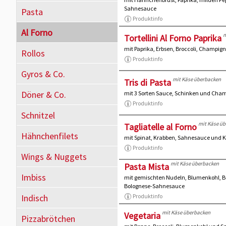
Sahnesauce
Pasta
Produktinfo
Al Forno
m
Tortellini Al Forno Paprika
mit Paprika, Erbsen, Broccoli, Champ
Rollos
Produktinfo
Gyros & Co.
mit Käse überbacken
Tris di Pasta
Döner & Co.
mit 3 Sorten Sauce, Schinken und Cha
Produktinfo
Schnitzel
mit Käse ü
Tagliatelle al Forno
Hähnchenfilets
mit Spinat, Krabben, Sahnesauce und 
Produktinfo
Wings & Nuggets
mit Käse überbacken
Pasta Mista
Imbiss
mit gemischten Nudeln, Blumenkohl, Br
Bolognese-Sahnesauce
Indisch
Produktinfo
mit Käse überbacken
Vegetaria
Pizzabrötchen